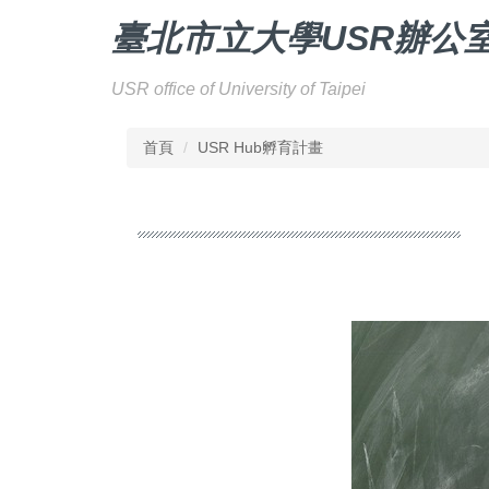
跳
臺北
市立大學USR辦公
到
主
要
USR office of University of Taipei
內
容
首頁
USR Hub孵育計畫
區