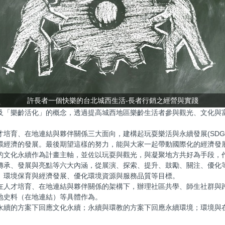
許長者一個快樂的台北城西生活-長者行銷之經營與實踐
及「樂齡活化」的概念，透過提高城西地區樂齡生活者參與觀光、文化與
培育、在地連結與夥伴關係三大面向，建構起玩耍樂活與永續發展(SDG
環經濟的發展。最後期望這樣的努力，能與大家一起帶動國際化的經濟發
的文化永續作為計畫主軸，並佐以玩耍與觀光，與凝聚地方共好為手段，
傳承、發展與亮點等六大內涵，從展演、探索、提升、鼓勵、關注、優化
、環境保育與經濟發展、優化環境資源與服務品質等目標。
在人才培育、在地連結與夥伴關係的架構下，辦理社區共學、師生社群與
地史料（在地連結）等具體作為。
永續的方案下回應文化永續；永續與環教的方案下回應永續環境；環境與