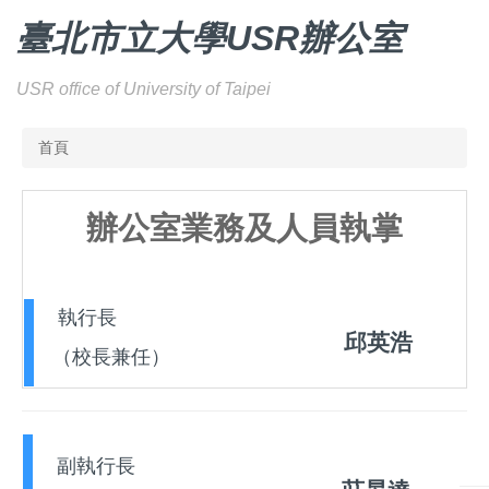
跳
臺北
市立大學USR辦公室
到
主
要
USR office of University of Taipei
內
容
首頁
區
辦公室業務及人員執掌
執行長
邱英浩
（校長兼任）
副執行長