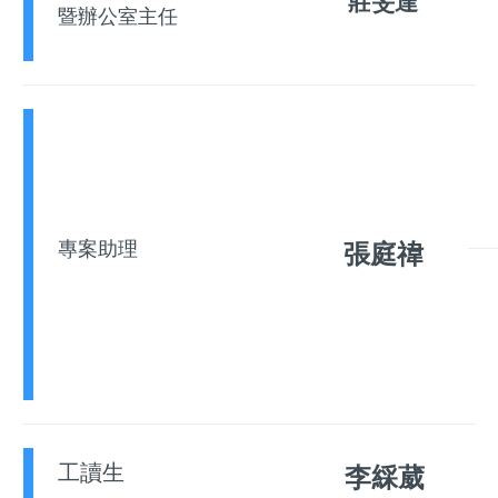
莊旻達
暨辦公室主任
專案助理
張庭禕
工讀生
李綵葳